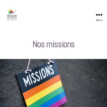
Menu
Maison
Arc-
en-
Ciel
Nos missions
de
Namur
ASBL